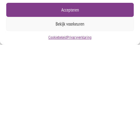
Accepteren
Bekijk voorkeuren
Cookiebeleid
Privacyverklaring
Contact
Esther Hartman
Psychodynamisch Therapeut Waalre
esther@spreadyourwings.info
Keurmerk