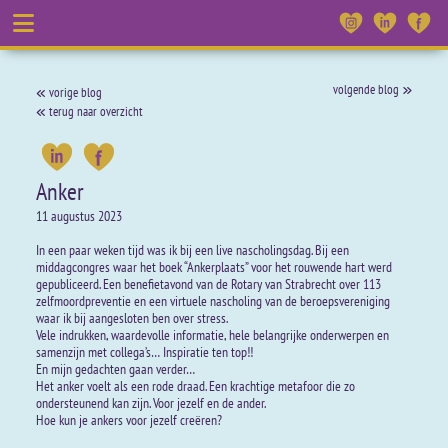
volgende blog
vorige blog
terug naar overzicht
Anker
11 augustus 2023
In een paar weken tijd was ik bij een live nascholingsdag. Bij een
middagcongres waar het boek “Ankerplaats” voor het rouwende hart werd
gepubliceerd. Een benefietavond van de Rotary van Strabrecht over 113
zelfmoordpreventie en een virtuele nascholing van de beroepsvereniging
waar ik bij aangesloten ben over stress.
Vele indrukken, waardevolle informatie, hele belangrijke onderwerpen en
samenzijn met collega’s… Inspiratie ten top!!
En mijn gedachten gaan verder…
Het anker voelt als een rode draad. Een krachtige metafoor die zo
ondersteunend kan zijn. Voor jezelf en de ander.
Hoe kun je ankers voor jezelf creëren?