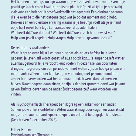
Het kan een lievelingstrui zijn waarin je je vol zelfvertrouwen voelt. Even al je
prachtige krachten en kwaliteiten lezen (dat briefje zit altijd in je broekzak)
vlak voor een belangrijk proefwerk/sollicitatiegesprek. Een dierbaar persoon
die je even belt, die net datgene zegt wat je op dat moment nodig hebt.
Denken aan een dierbare ervaring waarin je je heel fijn voelt als je je hand
op je hart en/of buik legt. Een aantal keer diep ademhalen.
Wie heeft dit? Wie doet dit? Wie leeft dit? Wie is zich hier bewust van?
Hulp voor jezelf regelen. Hulp vragen. Hulp geven… gewoon gezond?
De realiteit is vaak anders.
Waar ik graag even bij stil wil staan is; dat als er iets heftigs in je leven
gebeurt, je leven stil wordt gezet, of alles op z’n kop… je amper beseft wat er
allemaal gebeurd. Je je verdooft kunt voelen. In deze fase van door laten
dringen, integreren, kan een periode van niet weten zijn. En hoe ga je dan om
met je ankers? Een ander kan lastig in verbinding met je komen omdat je
amper kunt verwoorden wat het allemaal raakt. Ik wens dan dat mensen
blijven. Naast degene gaan zitten, er zijn is dan het grootste goed wat je kunt
geven. Ruimte geven aan de ander. Zodat degene zelf weer woorden kan
vinden…
Als Psychodynamisch Therapeut ben ik graag een anker voor een ander.
Samen jouw ankers ontdekken. Weten waar ik mag doorvragen en waar ik stil
mag zijn. Er voor iemand zijn, echt zijn is ontzettend belangrijk…ik luister…
(Geschreven 1 december 2022).
Esther Hartman
Psychodynamisch Therapeut